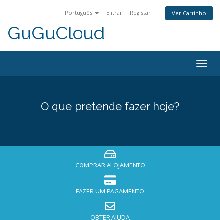
Português
Entrar
Registar
Ver Carrinho
GuGuCloud
Togg
navig
O que pretende fazer hoje?
COMPRAR ALOJAMENTO
FAZER UM PAGAMENTO
OBTER AJUDA