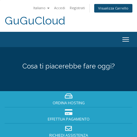
Italiano
Accedi
Registrati
Visualizza Carrello
GuGuCloud
Togg
navig
Cosa ti piacerebbe fare oggi?
ORDINA HOSTING
EFFETTUA PAGAMENTO
RICHIEDI ASSISTENZA