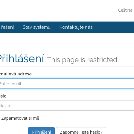
Čeština
řešení
Stav systému
Kontaktujte nás
Přihlášení
This page is restricted
mailová adresa
slo
Zapamatovat si mě
Zapomněli jste heslo?