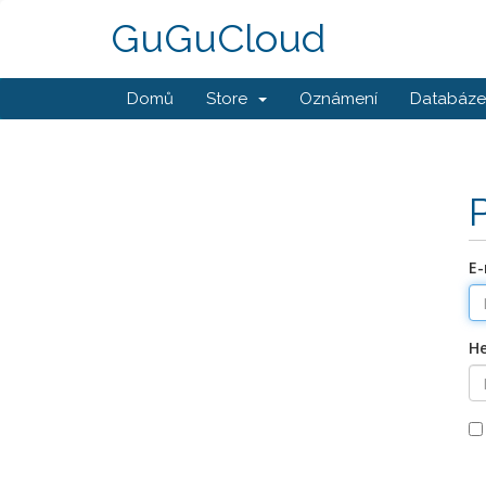
GuGuCloud
Domů
Store
Oznámení
Databáze 
E-
He