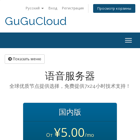
Русский
Вход
Регистрация
Просмотр корзины
GuGuCloud
Togg
navig
Показать меню
语音服务器
全球优质节点提供选择，免费提供7x24小时技术支持！
国内版
¥5.00
От
/mo