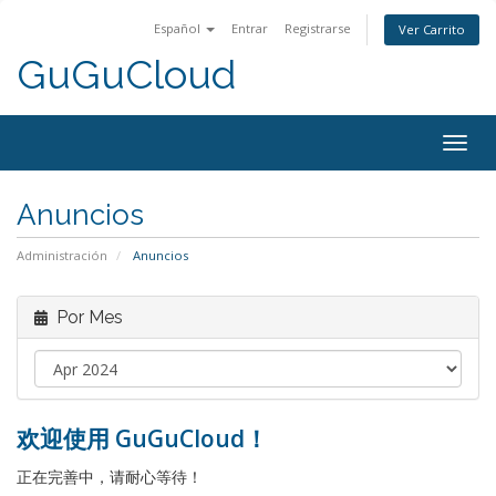
Español
Entrar
Registrarse
Ver Carrito
GuGuCloud
Togg
navig
Anuncios
Administración
Anuncios
Por Mes
欢迎使用 GuGuCloud！
正在完善中，请耐心等待！